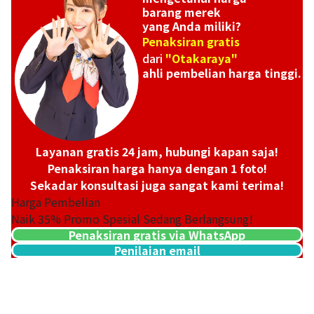
barang merek
yang Anda miliki?
Penaksiran gratis
dari
"Otakaraya"
ahli pembelian harga tinggi.
Chanel Matelasse Caviar Skin Chain Shoulder
Layanan gratis 24 jam, hubungi kapan saja!
Penaksiran harga hanya dengan 1 foto!
Sekadar konsultasi juga sangat kami terima!
Harga Pembelian
Naik
35
% Promo Spesial Sedang Berlangsung!
Penaksiran gratis via WhatsApp
Penilaian email
Referensi Harga Buyback
Rp
126.876.882