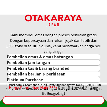
Kami membeli emas dengan proses penilaian gratis.
Dengan kepercayaan dan rekam jejak dari lebih dari
1.950 toko di seluruh dunia, kami menawarkan harga beli
yang tinggi.
Pembelian emas & emas batangan
Pembelian jam tangan
Pembelian emas & emas batangan
Pembelian tas & barang branded
Pembelian jam tangan
Emas Batangan / Gold Bar
Pembelian berlian & perhiasan
Pembelian tas & barang branded
ROLEX
Koin Emas
Platinum Purchase
Pembelian berlian & perhiasan
Cartier
PATEK PHILIPPE
Harga Pasar Emas / Kurs Emas
Lisensi Komisi Keamanan Publik Prefektur Kanagawa No.451380001308
Platinum
Berlian
LOUIS VUITTON
AUDEMARS PIGUET
Harga Pembelian Naik
35
%
Promo Spesial Sedang
Aksesoris Emas
Copyright© 2026Otakaraya, toko spesialisasi pembelian item All Rights
Zamrud
Hermès
Berlangsung!
VACHERON CONSTANTIN
Cincin Emas
Reserved.
Safir
CHANEL
A. LANGE & SÖHNE
Kalung/Liontin Emas
Rubi
CELINE
BREGUEST