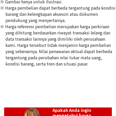
※ Gambar hanya untuk ilustrasi.
※ Harga pembelian dapat berbeda tergantung pada kondisi
barang dan kelengkapan aksesori atau dokumen
pendukung yang menyertainya.
※ Harga referensi pembelian merupakan harga perkiraan
Chanel Camellia Chain Shoulder Bag Canvas Black
yang dihitung berdasarkan riwayat transaksi lelang dan
Referensi Harga Buyback
data transaksi lainnya yang dimiliki oleh perusahaan
Rp
64.795.413
kami. Harga tersebut tidak menjamin harga pembelian
yang sebenarnya. Nilai penawaran aktual dapat berbeda
tergantung pada perubahan nilai tukar mata uang,
kondisi barang, serta tren dan situasi pasar.
Apakah Anda ingin
mengetahui harga