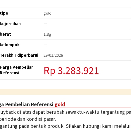
tipe
gold
kejernihan
ー
berat
1,8g
kelompok
ー
Terakhir diperbarui
29/01/2026
Rp 3.283.921
Harga Pembelian
Referensi
ga Pembelian Referensi
gold
 buyback di atas dapat berubah sewaktu-waktu tergantung p
periode dan kondisi pasar.
tergantung pada bentuk produk. Silakan hubungi kami melalui