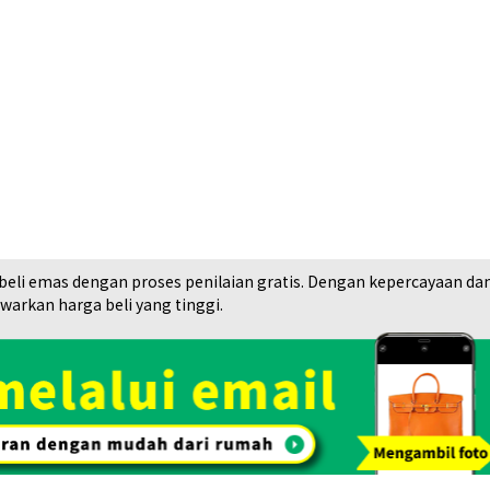
i emas dengan proses penilaian gratis. Dengan kepercayaan dan rek
arkan harga beli yang tinggi.
18K gold (K18) Ki
7,8g
Referensi Harg
Rp 17.408.258
Toko Spesialisasi
Lihat Daftar Barang yang
Pembelian. OTAKARAYA TOP
Kami Beli