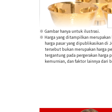
※ Gambar hanya untuk ilustrasi.
※ Harga yang ditampilkan merupakan ha
harga pasar yang dipublikasikan di 
tersebut bukan merupakan harga pem
tergantung pada pergerakan harga pas
24K gold (K24) sake set
kemurnian, dan faktor lainnya dari b
349,6g
Referensi Harga Buyback
Rp 1.033.384.738