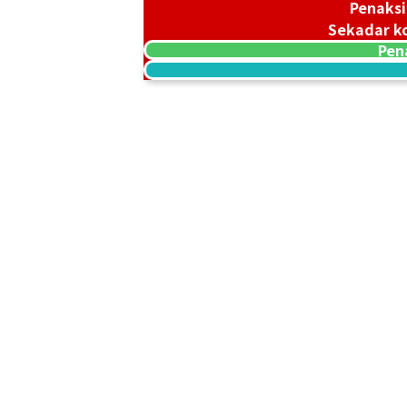
Penaksi
Sekadar ko
18K gold (K18) Kihei ring
Pen
3,4g
Referensi Harga Buyback
Rp 7.588.215