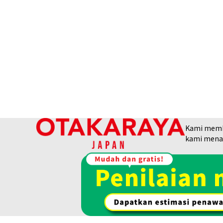
Kami membel
kami menaw
24K gold (K24) necklace
13,5g
Referensi Harga Buyback
Rp 39.904.731