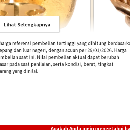
Lihat Selengkapnya
rga referensi pembelian tertinggi yang dihitung berdasark
Jepang dan luar negeri, dengan acuan per 29/01/2026. Harga
belian saat ini. Nilai pembelian aktual dapat berubah
ar pada saat penilaian, serta kondisi, berat, tingkat
18K gold (K18) Ki
arang yang dinilai.
5g
Referensi Harg
Rp 11.159.140
Apakah Anda ingin mengetahui h