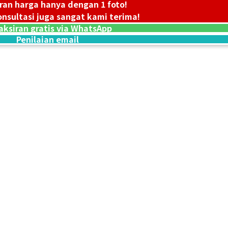
ran harga hanya dengan 1 foto!
nsultasi juga sangat kami terima!
18K gold (K18) Ki
aksiran gratis via WhatsApp
3,2g
Penilaian email
Referensi Harg
Rp 7.141.850