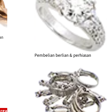
an
Pembelian berlian & perhiasan
hei ring
a Buyback
arga