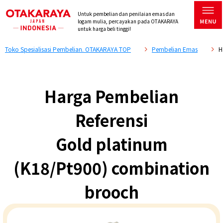
Untuk pembelian dan penilaian emas dan
logam mulia, percayakan pada OTAKARAYA
untuk harga beli tinggi!
Toko Spesialisasi Pembelian. OTAKARAYA TOP
Pembelian Emas
H
Harga Pembelian
Referensi
Gold platinum
(K18/Pt900) combination
brooch