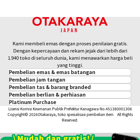
18K gold (K18) Kihei ring
3,4g
Referensi Harga Buyback
Rp 7.588.215
Kami membeli emas dengan proses penilaian gratis.
Dengan kepercayaan dan rekam jejak dari lebih dari
1.940 toko di seluruh dunia, kami menawarkan harga beli
yang tinggi.
Pembelian emas & emas batangan
Pembelian jam tangan
Pembelian emas & emas batangan
Pembelian tas & barang branded
Pembelian jam tangan
Emas Batangan / Gold Bar
Pembelian berlian & perhiasan
Pembelian tas & barang branded
ROLEX
Koin Emas
Platinum Purchase
Pembelian berlian & perhiasan
Cartier
PATEK PHILIPPE
Harga Pasar Emas / Kurs Emas
Lisensi Komisi Keamanan Publik Prefektur Kanagawa No.451380001308
Platinum
Berlian
LOUIS VUITTON
AUDEMARS PIGUET
Aksesoris Emas
Copyright© 2026Otakaraya, toko spesialisasi pembelian item All Rights
Zamrud
Hermès
VACHERON CONSTANTIN
Cincin Emas
Reserved.
Safir
CHANEL
A. LANGE & SÖHNE
Kalung/Liontin Emas
Rubi
CELINE
BREGUEST