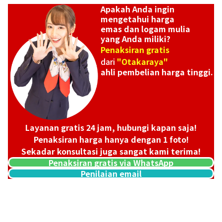
Apakah Anda ingin
mengetahui harga
emas dan logam mulia
yang Anda miliki?
Penaksiran gratis
dari
"Otakaraya"
ahli pembelian harga tinggi.
Layanan gratis 24 jam, hubungi kapan saja!
Penaksiran harga hanya dengan 1 foto!
Sekadar konsultasi juga sangat kami terima!
Penaksiran gratis via WhatsApp
Penilaian email