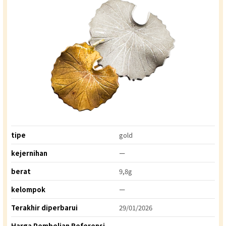
tipe
gold
kejernihan
ー
berat
9,8g
kelompok
ー
Terakhir diperbarui
29/01/2026
Harga Pembelian Referensi