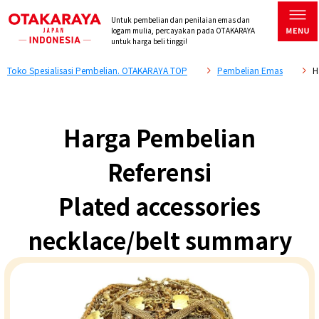
Untuk pembelian dan penilaian emas dan
logam mulia, percayakan pada OTAKARAYA
untuk harga beli tinggi!
Toko Spesialisasi Pembelian. OTAKARAYA TOP
Pembelian Emas
H
Harga Pembelian
Referensi
Plated accessories
necklace/belt summary