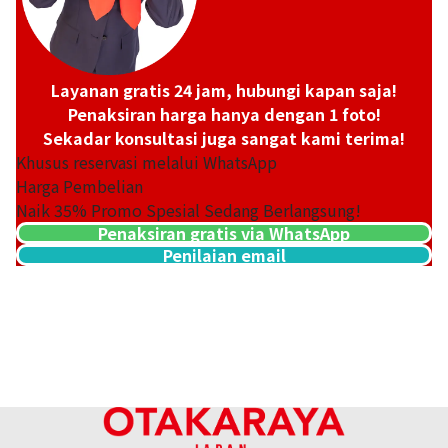
Layanan gratis 24 jam, hubungi kapan saja!
Penaksiran harga hanya dengan 1 foto!
Sekadar konsultasi juga sangat kami terima!
Khusus reservasi melalui WhatsApp
Harga Pembelian
Naik
35
% Promo Spesial Sedang Berlangsung!
Penaksiran gratis via WhatsApp
Penilaian email
18K gold (K18) Kihei ring
3,4g
Referensi Harga Buyback
Rp 7.588.215