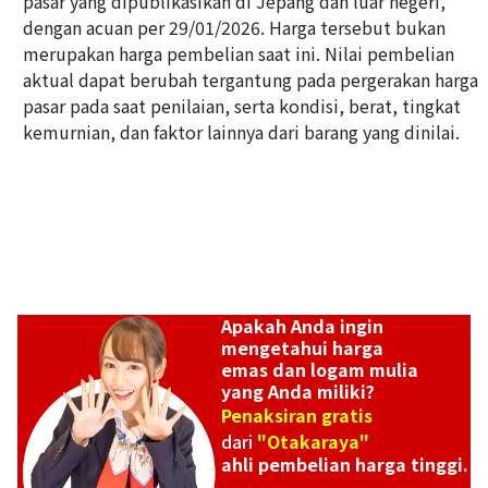
pasar yang dipublikasikan di Jepang dan luar negeri,
dengan acuan per 29/01/2026. Harga tersebut bukan
24K gold (K24) sake set
merupakan harga pembelian saat ini. Nilai pembelian
349,6g
aktual dapat berubah tergantung pada pergerakan harga
Referensi Harga Buyback
pasar pada saat penilaian, serta kondisi, berat, tingkat
Rp 1.033.384.738
kemurnian, dan faktor lainnya dari barang yang dinilai.
Apakah Anda ingin
mengetahui harga
emas dan logam mulia
yang Anda miliki?
Penaksiran gratis
dari
"Otakaraya"
ahli pembelian harga tinggi.